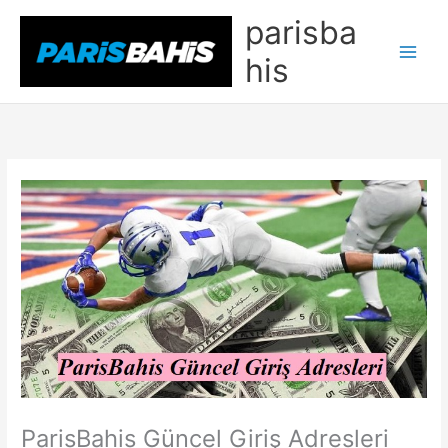
Skip
parisba
to
content
his
Main
Men
ParisBahis Güncel Giriş Adresleri