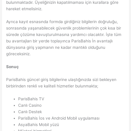
bulunmaktadır. Üyeliğinizin kapatılmaması için kurallara göre
hareket etmelisiniz.
Ayrıca kayıt esnasında formda girdiğiniz bilgilerin doğruluğu,
sonrasında yaşanabilecek güvenlik problemlerinin çok kısa bir
sürede çözüme kavuşturulmasına yardımcı olacaktır. İşte tüm
bu avantajları bir yerde toplayınca ParisBahis İn avantajlı
dünyasına giriş yapmanın ne kadar mantıklı olduğunu
göreceksiniz.
Sonuç
ParisBahis güncel giriş bilgilerine ulaştığınızda sizi bekleyen
birbirinden renkli ve kaliteli hizmetler bulunmakta;
ParisBahis TV
Canlı Casino
Canlı Destek
ParisBahis İos ve Android Mobil uygulaması
AsyaBahis Mobil yüzü
Müşteri hizmetleri