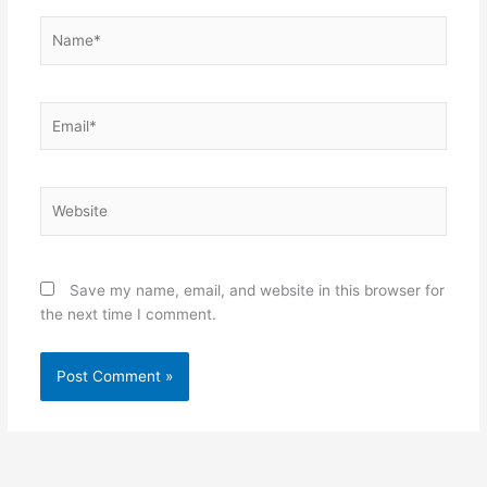
Name*
Email*
Website
Save my name, email, and website in this browser for
the next time I comment.