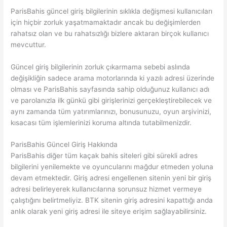
ParisBahis güncel giriş bilgilerinin sıklıkla değişmesi kullanıcıları
için hiçbir zorluk yaşatmamaktadır ancak bu değişimlerden
rahatsız olan ve bu rahatsızlığı bizlere aktaran birçok kullanıcı
mevcuttur.
Güncel giriş bilgilerinin zorluk çıkarmama sebebi aslında
değişikliğin sadece arama motorlarında ki yazılı adresi üzerinde
olması ve ParisBahis sayfasında sahip olduğunuz kullanıcı adı
ve parolanızla ilk günkü gibi girişlerinizi gerçekleştirebilecek ve
aynı zamanda tüm yatırımlarınızı, bonusunuzu, oyun arşivinizi,
kısacası tüm işlemlerinizi koruma altında tutabilmenizdir.
ParisBahis Güncel Giriş Hakkında
ParisBahis diğer tüm kaçak bahis siteleri gibi sürekli adres
bilgilerini yenilemekte ve oyuncularını mağdur etmeden yoluna
devam etmektedir. Giriş adresi engellenen sitenin yeni bir giriş
adresi belirleyerek kullanıcılarına sorunsuz hizmet vermeye
çalıştığını belirtmeliyiz. BTK sitenin giriş adresini kapattığı anda
anlık olarak yeni giriş adresi ile siteye erişim sağlayabilirsiniz.