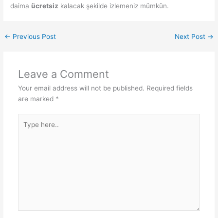
daima
ücretsiz
kalacak şekilde izlemeniz mümkün.
←
Previous Post
Next Post
→
Leave a Comment
Your email address will not be published.
Required fields
are marked
*
Type
here..