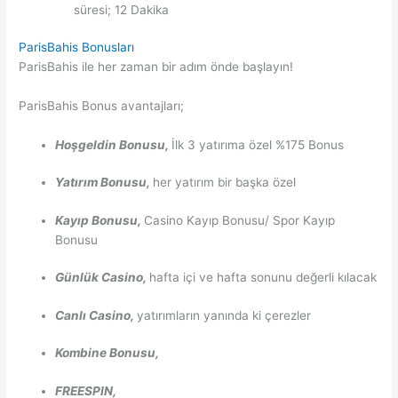
süresi; 12 Dakika
ParisBahis Bonusları
ParisBahis ile her zaman bir adım önde başlayın!
ParisBahis Bonus avantajları;
Hoşgeldin Bonusu,
İlk 3 yatırıma özel %175 Bonus
Yatırım Bonusu,
her yatırım bir başka özel
Kayıp Bonusu,
Casino Kayıp Bonusu/ Spor Kayıp
Bonusu
Günlük Casino,
hafta içi ve hafta sonunu değerli kılacak
Canlı Casino,
yatırımların yanında ki çerezler
Kombine Bonusu,
FREESPIN,